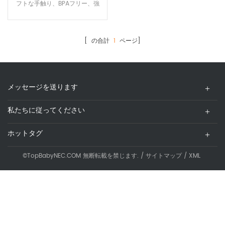
割プレートスプーンセット
フトな手触り、BPAフリー、強
屋外落下防止と滑り止め吸
い吸引力で裏返らない。さまざ
引プレート
まな種類の食べ物が入った分割
プレート ODM/OEMサービスで
[ の合計
1
ページ]
す
メッセージを送ります
私たちに従ってください
ホットタグ
©TopBabyNEC.COM 無断転載を禁じます. /
サイトマップ
/
XML