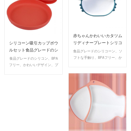
赤ちゃんかわいいカタツム
リディナープレートシリコ
シリコーン吸引カップボウ
ン吸引ボウルシリコン飛散
ルセット食品グレードのシ
食品グレードのシリコーン、ソ
防止ボウル赤ちゃん練習食
リコーン吸引ボウルプレー
フトな手触り、BPAフリー、か
食品グレードのシリコン、BPA
べる漫画ボウル
トカトラリーベビー子供の
わいいデザイン、強力な吸引力
フリー、かわいいデザイン、プ
食事トレーニングプレート
で裏返らない。
レートとボウルの両方に大きな
吸引力、赤ちゃんが動き回る心
配はもうありません、柔らかく
て伸縮性があります。