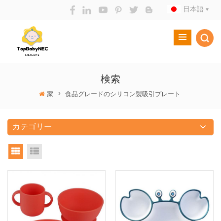
日本語
検索
家
>
食品グレードのシリコン製吸引プレート
カテゴリー
Grid View
List View